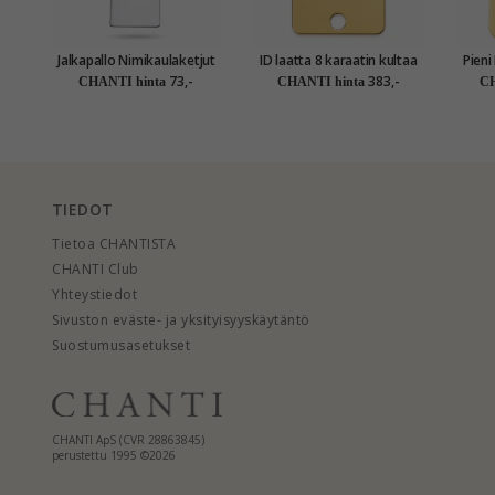
Jalkapallo Nimikaulaketjut
ID laatta 8 karaatin kultaa
Pieni ID l
riipus hopea - My Letter
73,-
383,-
CHANTI hinta
CHANTI hinta
CH
TIEDOT
Tietoa CHANTISTA
CHANTI Club
Yhteystiedot
Sivuston eväste- ja yksityisyyskäytäntö
Suostumusasetukset
CHANTI ApS (CVR 28863845)
perustettu 1995 ©2026