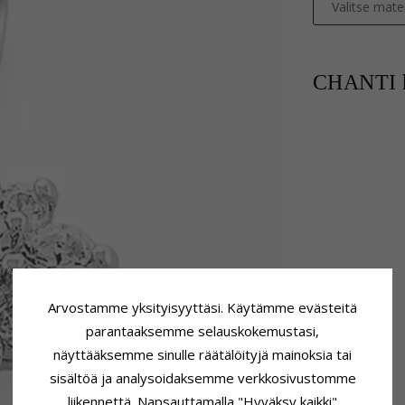
Valitse mater
CHANTI h
Arvostamme yksityisyyttäsi. Käytämme evästeitä
parantaaksemme selauskokemustasi,
näyttääksemme sinulle räätälöityjä mainoksia tai
sisältöä ja analysoidaksemme verkkosivustomme
liikennettä. Napsauttamalla "Hyväksy kaikki"