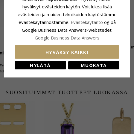
hyväksyt evästeiden käytön. Voit lukea lisää
evästeiden ja muiden tekniikoiden käytöstämme
evästekäytännöstämme.
Evästekäytäntö
og på
Google Business Data Answers-webstedet.
Google Business Data Answers
Kiinnitys
Korkeus Riipuspidikkeen Kanssa:
15,0 
HYVÄKSY KAIKKI
ttihiottu
Leveys:
8,0 mm
Syvyys:
4,7 mm
HYLÄTÄ
MUOKATA
Wesselton
aus:
SI
SUOSITUIMMAT TUOTTEET LUOKASSA