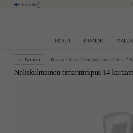
FINLAND
CHANTI CLUB - ANSAITSE PISTEITÄ KATSO LISÄÄ - NAPSAUTA TÄS
KORUT
BRÄNDIT
MALLI
Takaisin
<
Etusivu
Korut
Muodot / kuvat
Neliö
R
Neliskulmainen timanttiriipus 14 karaatti