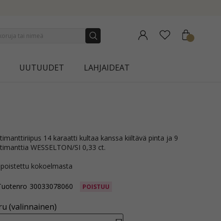
NEW COLLECTION | AURA
UUTUUDET
LAHJAIDEAT
ua timanttia WESSELTON/SI 0,33 ct.
 poistettu kokoelmasta
Tuotenro
30033078060
POISTUU
u (valinnainen)