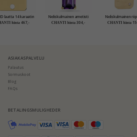
aatta 14 karaatin
Neliskulmainen ametisti
Neliskulmainen riip
kultaa
timanttiriipus 9 karaatti
karaatti kultaa 0,0
467,-
304,-
15
ANTI hinta
CHANTI hinta
CHANTI hinta
kultaa 0,03 ct 1,00 ct
ASIAKASPALVELU
Palautus
Sormuskoot
Blog
FAQs
BETALINGSMULIGHEDER