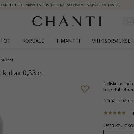
TÄ
STOT
KORUALE
TIMANTTI
VIHKISORMUKSET
iipukset
 kultaa 0,33 ct
neliskulmainen timanttiriipus 14 karaatti kultaa kanssa kiiltävä pinta ja 9
briljanttihiott
Nämä korut on
Osta kaulakor