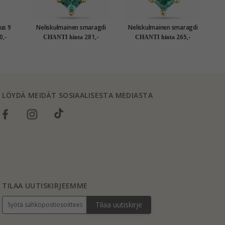
us 9
Neliskulmainen smaragdi
Neliskulmainen smaragdi
N
05 ct
riipus 9 karaatti kultaa 0,13
riipus 9 karaatti kultaa 0,13
ri
0,-
281,-
265,-
CHANTI hinta
CHANTI hinta
ct
ct
LÖYDÄ MEIDÄT SOSIAALISESTA MEDIASTA
TILAA UUTISKIRJEEMME
Tilaa uutiskirje