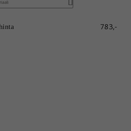
iaali
783,-
inta