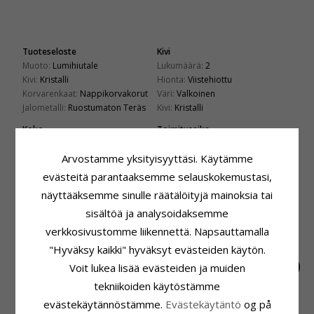
Tuoteseloste
Kivi
Muoto:
Lumihiutale
Lukumäärä:
2
Kivi:
Kristalli
Hionta:
Viistehiottu
Korvarenkaat:
Nappikorvakorut
Väri:
Valkoinen
Jalometalli:
Ruostumaton Teräs
Kivi:
Kristalli
Koko
Toimitusaika
Korkeus:
11 mm
Toimitusaika:
4-5 Arkipäivä
Leveys:
11 mm
Arvostamme yksityisyyttäsi. Käytämme
evästeitä parantaaksemme selauskokemustasi,
ASIAKKAAT OSTAVAT MYÖS
näyttääksemme sinulle räätälöityjä mainoksia tai
sisältöä ja analysoidaksemme
verkkosivustomme liikennettä. Napsauttamalla
"Hyväksy kaikki" hyväksyt evästeiden käytön.
Voit lukea lisää evästeiden ja muiden
tekniikoiden käytöstämme
evästekäytännöstämme.
Evästekäytäntö
og på
Scrouples
Nimikaulaketjut
5 mm