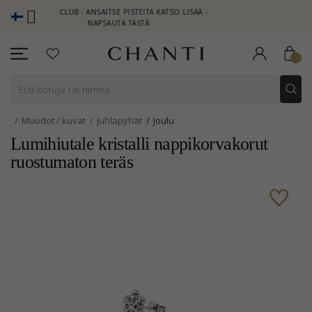
ANTI CLUB - ANSAITSE PISTEITÄ KATSO LISÄÄ -
NEW COLLECTION 
NAPSAUTA TÄSTÄ
Muodot / kuvat
Juhlapyhät
Joulu
Lumihiutale kristalli nappikorvakorut
ruostumaton teräs