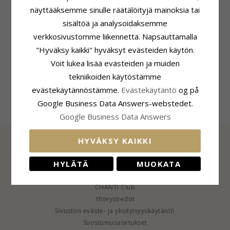
näyttääksemme sinulle räätälöityjä mainoksia tai
sisältöä ja analysoidaksemme
verkkosivustomme liikennettä. Napsauttamalla
Tuoteseloste
Koko
ADJEKTIIVIT:
Edullisia
Läpimitta:
19,7 mm
"Hyväksy kaikki" hyväksyt evästeiden käytön.
Muoto:
Pyöreä
Voit lukea lisää evästeiden ja muiden
Toimitusaika
Korvarenkaat:
Kalvosinnapit
Toimitusaika:
4-5 Arkipäivä
tekniikoiden käytöstämme
Jalometalli:
Kullattu Teräs
Pinta:
Kiiltävä
evästekäytännöstämme.
Evästekäytäntö
og på
Google Business Data Answers-webstedet.
Google Business Data Answers
HYVÄKSY KAIKKI
TIEDOT
HYLÄTÄ
MUOKATA
Tietoa CHANTISTA
CHANTI Club
Yhteystiedot
Sivuston eväste- ja yksityisyyskäytäntö
Suostumusasetukset