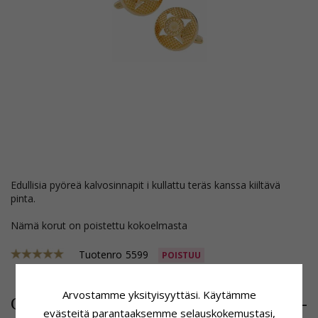
edullisia pyöreä kalvosinnapit i kullattu teräs kanssa kiiltävä
pinta.
Nämä korut on poistettu kokoelmasta
Tuotenro
5599
POISTUU
Arvostamme yksityisyyttäsi. Käytämme
15,-
CHANTI hinta
evästeitä parantaaksemme selauskokemustasi,