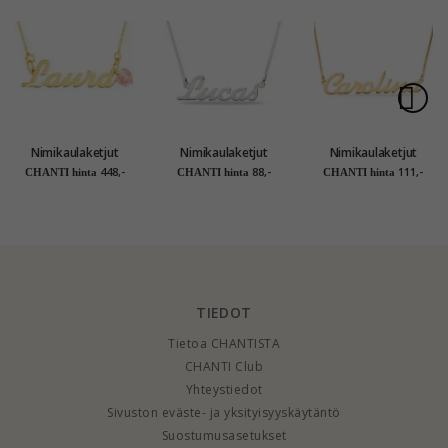
Nimikaulaketjut
Nimikaulaketjut
Nimikaulaketjut
riipus 9 karaatin
riipus hopeaa - My
riipus kullattu hopea
448,-
88,-
111,-
CHANTI hinta
CHANTI hinta
CHANTI hinta
kultaa pinta 1
Letter
- My Letter
viistehiottua zirkonia
- My Letter
TIEDOT
Tietoa CHANTISTA
CHANTI Club
Yhteystiedot
Sivuston eväste- ja yksityisyyskäytäntö
Suostumusasetukset