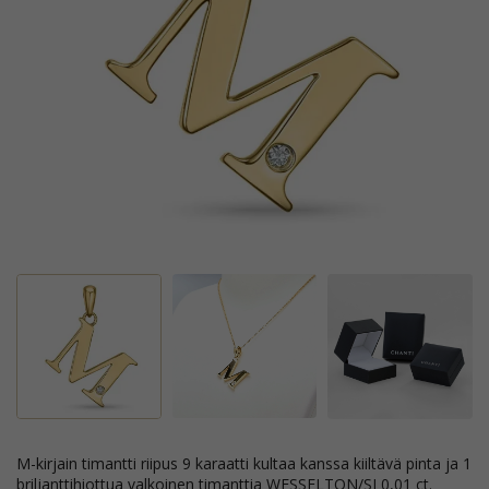
m-kirjain timantti riipus 9 karaatti kultaa kanssa kiiltävä pinta ja 1
briljanttihiottua valkoinen timanttia WESSELTON/SI 0,01 ct.