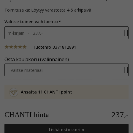
Toimitusaika: Löytyy varastosta 4-5 arkipäivä
Valitse toinen vaihtoehto
m-kirjain - 237,-
Tuotenro
3371812891
Osta kaulakoru (valinnainen)
Valitse materiaali
Ansaita 11 CHANTI point
237,-
CHANTI hinta
Lisää ostoskoriin