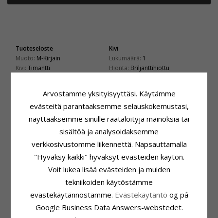
Tuoteseloste
Kivi
Muoto:
M-Kirjain
Lukumäärä:
1
Kivi:
Timantti
Hionta:
Briljanttihiottu
Riipus:
Riipus
Väri:
Valkoinen
Jalometalli:
Kultaa
Kivi:
Timantti
Arvostamme yksityisyyttäsi. Käytämme
Karaatin:
9
Timantin Väri:
Wesselton
evästeitä parantaaksemme selauskokemustasi,
Pinta:
Kiiltävä
Timantin Kirkkaus:
SI
Karaatti:
0,01
näyttääksemme sinulle räätälöityjä mainoksia tai
sisältöä ja analysoidaksemme
Kiinnitys
Toimitusaika
Korkeus Riipuspidikkeen Kanssa:
Toimitusaika:
4-5 Arkipäivä
verkkosivustomme liikennettä. Napsauttamalla
20,6 mm
"Hyväksy kaikki" hyväksyt evästeiden käytön.
Sopii Leveisiin Kultaketjuihin
Korkeus Ilman Riipuspidikettä:
Käärme Maks.:
1,2 mm
Voit lukea lisää evästeiden ja muiden
11,6 mm
Venetsia Maks.:
1,2 mm
Leveys:
12,7 mm
tekniikoiden käytöstämme
evästekäytännöstämme.
Evästekäytäntö
og på
LIITTYVÄT TUOTTEET
Google Business Data Answers-webstedet.