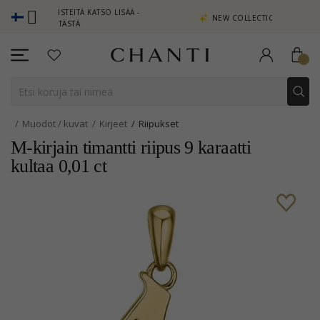
 PISTEITÄ KATSO LISÄÄ -
NEW COLLECTION | AURA
TA TÄSTÄ
Muodot / kuvat
Kirjeet
Riipukset
M-kirjain timantti riipus 9 karaatti
kultaa 0,01 ct