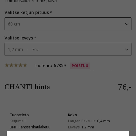
toimitusaika: 4-5 arkipäivä
Valitse ketjun pituus
Valitse leveys
Tuotenro
67859
POISTUU
76,-
CHANTI hinta
Tuotetieto
Koko
Ketjumalli:
Langan Paksuus:
0,4 mm
BNH Panssarikaulaketju
Leveys:
1,2 mm
Jalometalli:
Pituus:
60 cm