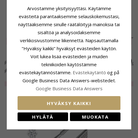
Musta Rodinoitu Hopea
Toimitusaika
Arvostamme yksityisyyttäsi. Käytämme
Pinta:
Viiste
Toimitusaika:
4-5 Arkipäivä
evästeitä parantaaksemme selauskokemustasi,
näyttääksemme sinulle räätälöityjä mainoksia tai
LIITTYVÄT TUOTTEET
sisältöä ja analysoidaksemme
verkkosivustomme liikennettä. Napsauttamalla
SALE
25%
SALE
20%
"Hyväksy kaikki" hyväksyt evästeiden käytön.
Voit lukea lisää evästeiden ja muiden
tekniikoiden käytöstämme
evästekäytännöstämme.
Evästekäytäntö
og på
BNH
BNH
BNH
Google Business Data Answers-webstedet.
panssarikaulaketju
panssarikaulaketju 8
panssarikaulaketju
EXTRA
241,-
EXTRA
272,-
218,-
CHANTI hinta
hopeaa 50 cm x 5,4
karaatin kultaa 50 cm
hopeaa 55 cm x 5,4
Google Business Data Answers
mm
x 1,1 mm
mm
ASIAKKAAT OSTAVAT MYÖS
HYVÄKSY KAIKKI
HYLÄTÄ
MUOKATA