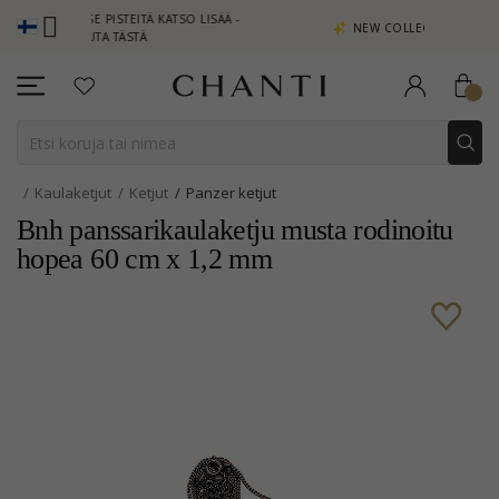
AITSE PISTEITÄ KATSO LISÄÄ -
NEW COLLECTION | AURA
PSAUTA TÄSTÄ
Kaulaketjut
Ketjut
Panzer ketjut
Bnh panssarikaulaketju musta rodinoitu
hopea 60 cm x 1,2 mm