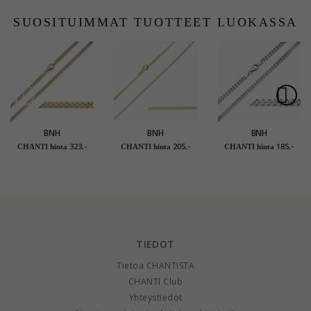
hopea 42 cm x 1,2
mm
SUOSITUIMMAT TUOTTEET LUOKASSA
BNH
BNH
BNH
panssarikaulaketju
panssarikaulaketju 8
panssarikaulaketju
323,-
205,-
185,-
CHANTI hinta
CHANTI hinta
CHANTI hinta
kullattua hopeaa 50
karaatin kultaa 45 cm
hopeaa 42 cm x 4,0
cm x 4,0 mm
x 1,1 mm
mm
TIEDOT
Tietoa CHANTISTA
CHANTI Club
Yhteystiedot