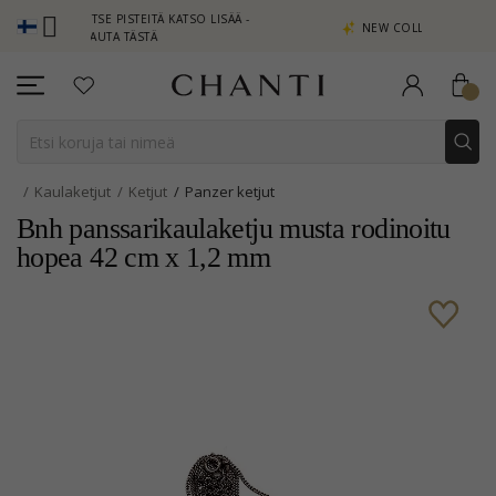
AITSE PISTEITÄ KATSO LISÄÄ -
NEW COLLECTION | AURA
PSAUTA TÄSTÄ
Kaulaketjut
Ketjut
Panzer ketjut
Bnh panssarikaulaketju musta rodinoitu
hopea 42 cm x 1,2 mm