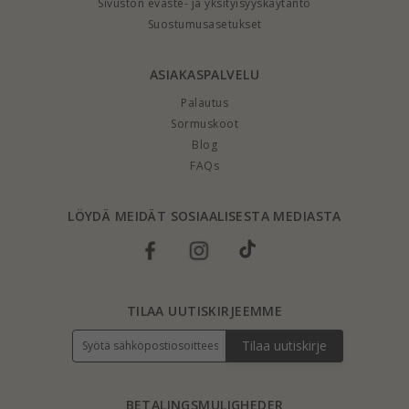
Sivuston eväste- ja yksityisyyskäytäntö
Suostumusasetukset
ASIAKASPALVELU
Palautus
Sormuskoot
Blog
FAQs
LÖYDÄ MEIDÄT SOSIAALISESTA MEDIASTA
TILAA UUTISKIRJEEMME
Tilaa uutiskirje
BETALINGSMULIGHEDER