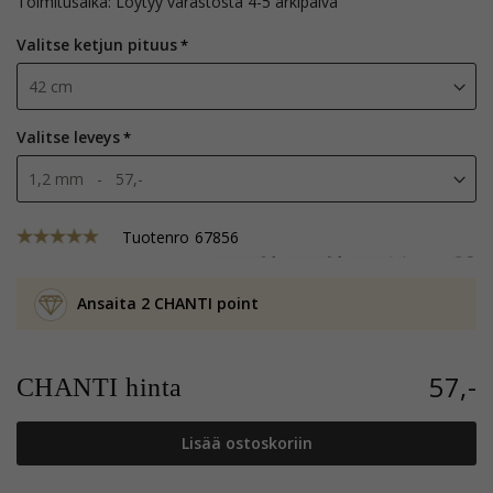
Toimitusaika: Löytyy varastosta 4-5 arkipäivä
Valitse ketjun pituus
Valitse leveys
Tuotenro
67856
Ansaita 2 CHANTI point
57,-
CHANTI hinta
Lisää ostoskoriin