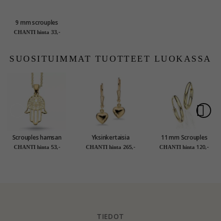
9 mm scrouples
rengas hopea
33,-
CHANTI hinta
SUOSITUIMMAT TUOTTEET LUOKASSA
Scrouples hamsan
Yksinkertaisia
11 mm Scrouples
käsi riipus jossa on
Scrouples sydän
rengas 14 karaatin
53,-
265,-
120,-
CHANTI hinta
CHANTI hinta
CHANTI hinta
ketju kullattua
korvarenkaat 8
kultaa
hopeaa
karaatin kultaa
TIEDOT