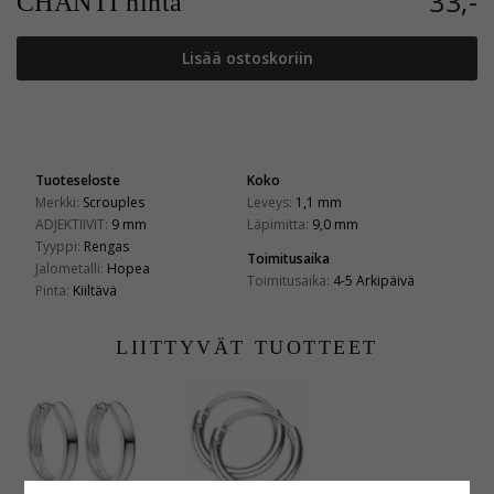
33,-
CHANTI hinta
Lisää ostoskoriin
Tuoteseloste
Koko
Merkki:
Scrouples
Leveys:
1,1 mm
ADJEKTIIVIT:
9 mm
Läpimitta:
9,0 mm
Tyyppi:
Rengas
Toimitusaika
Jalometalli:
Hopea
Toimitusaika:
4-5 Arkipäivä
Pinta:
Kiiltävä
LIITTYVÄT TUOTTEET