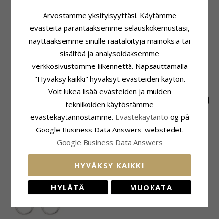
20 mm Støvring
11 mm Scrouples
Arvostamme yksityisyyttäsi. Käytämme
Design rengas hopea
rengas hopea
60,-
16,-
CHANTI hinta
CHANTI hinta
evästeitä parantaaksemme selauskokemustasi,
näyttääksemme sinulle räätälöityjä mainoksia tai
ASIAKKAAT OSTAVAT MYÖS
sisältöä ja analysoidaksemme
verkkosivustomme liikennettä. Napsauttamalla
"Hyväksy kaikki" hyväksyt evästeiden käytön.
Voit lukea lisää evästeiden ja muiden
tekniikoiden käytöstämme
evästekäytännöstämme.
Evästekäytäntö
og på
2 mm Støvring
14 mm NORDAHL
3 mm Støvring
Google Business Data Answers-webstedet.
Design kuula
ANDERSEN pyöreitä
Design kuula
14,-
26,-
16,-
CHANTI hinta
CHANTI hinta
CHANTI hinta
Google Business Data Answers
korvarenkaat hopea
rengas hopea
korvarenkaat hopea
ÄSKETTÄIN KATSOTUT TUOTTEET
HYVÄKSY KAIKKI
HYLÄTÄ
MUOKATA