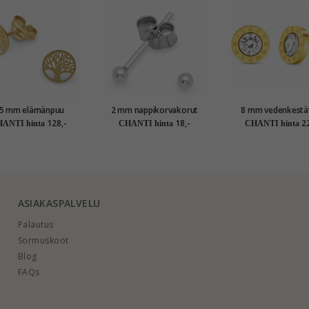
,5 mm elämänpuu
2 mm nappikorvakorut
8 mm vedenkestä
korvakorut 9 karaatin
hopea
nappikorvakorut kullattu
128,-
18,-
22
ANTI hinta
CHANTI hinta
CHANTI hinta
aa - Gold Collection
teräs - OCEAN
ASIAKASPALVELU
Palautus
Sormuskoot
Blog
FAQs