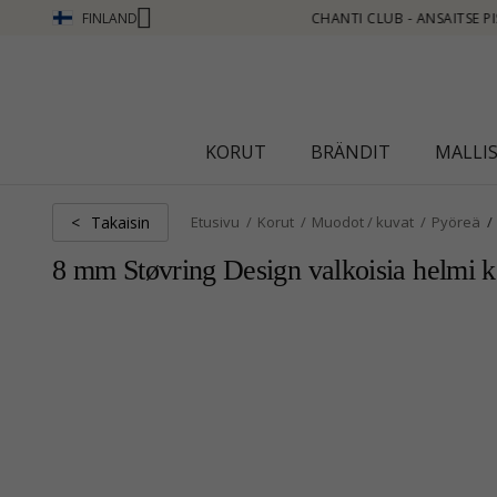
FINLAND
PISTEITÄ KATSO LISÄÄ - NAPSAUTA TÄSTÄ
KORUT
BRÄNDIT
MALLI
Takaisin
<
Etusivu
Korut
Muodot / kuvat
Pyöreä
8 mm Støvring Design valkoisia helmi 