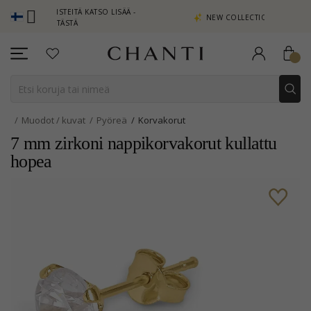
E PISTEITÄ KATSO LISÄÄ -
NEW COLLECTION | AURA
TA TÄSTÄ
Muodot / kuvat
Pyöreä
Korvakorut
7 mm zirkoni nappikorvakorut kullattu
hopea