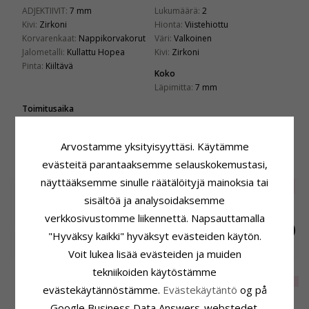
ADJEKTIIVIT:
7 mm
Lukumäärä:
2
Kivi:
Zirkoni
Hionta:
Viistehiottu
Korvarenkaat:
Nappikorvakorut
Väri:
Valkoinen
Jalometalli:
Kullattu Hopea
Kivi:
Zirkoni
Pinta:
Kiiltävä
Koko
Läpimitta:
7 mm
Toimitusaika
Toimitusaika:
4-5 Arkipäivä
Arvostamme yksityisyyttäsi. Käytämme
LIITTYVÄT TUOTTEET
evästeitä parantaaksemme selauskokemustasi,
näyttääksemme sinulle räätälöityjä mainoksia tai
POISTUU
35%
sisältöä ja analysoidaksemme
verkkosivustomme liikennettä. Napsauttamalla
"Hyväksy kaikki" hyväksyt evästeiden käytön.
Voit lukea lisää evästeiden ja muiden
8 mm
4 mm
5-5,5 mm zirkoni
tekniikoiden käytöstämme
nappikorvakorut
nappikorvakorut
nappikorvakorut
EXTRA
22,-
43,-
34,-
CHANTI hinta
CHANTI hinta
evästekäytännöstämme.
Evästekäytäntö
og på
kullattu hopea
kullattu hopea
kullattu hopea
Google Business Data Answers-webstedet.