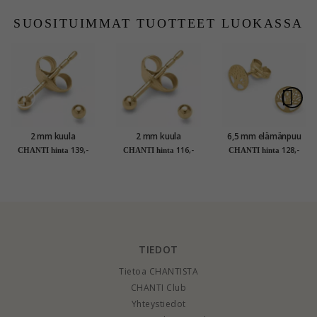
SUOSITUIMMAT TUOTTEET LUOKASSA
2 mm kuula
2 mm kuula
6,5 mm elämänpuu
nappikorvakorut 14
nappikorvakorut 9
nappikorvakorut 9
139,-
116,-
128,-
CHANTI hinta
CHANTI hinta
CHANTI hinta
karaatin kultaa -
karaatin kultaa -
karaatin kultaa -
Gold Collection
Gold Collection
Gold Collection
TIEDOT
Tietoa CHANTISTA
CHANTI Club
Yhteystiedot