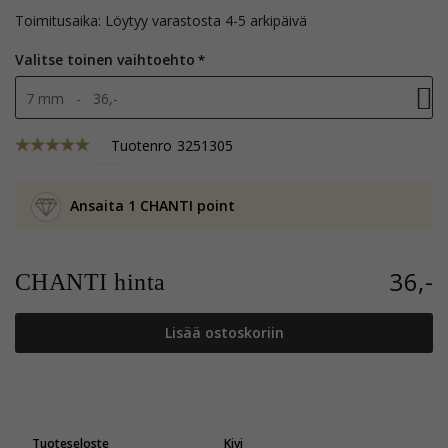
Toimitusaika: Löytyy varastosta 4-5 arkipäivä
Valitse toinen vaihtoehto
7 mm - 36,-
Tuotenro
3251305
Ansaita 1 CHANTI point
36,-
CHANTI hinta
Lisää ostoskoriin
Tuoteseloste
Kivi