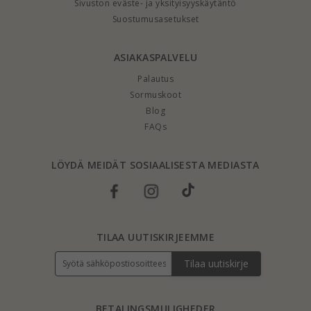
Sivuston eväste- ja yksityisyyskäytäntö
Suostumusasetukset
ASIAKASPALVELU
Palautus
Sormuskoot
Blog
FAQs
LÖYDÄ MEIDÄT SOSIAALISESTA MEDIASTA
TILAA UUTISKIRJEEMME
Tilaa uutiskirje
BETALINGSMULIGHEDER