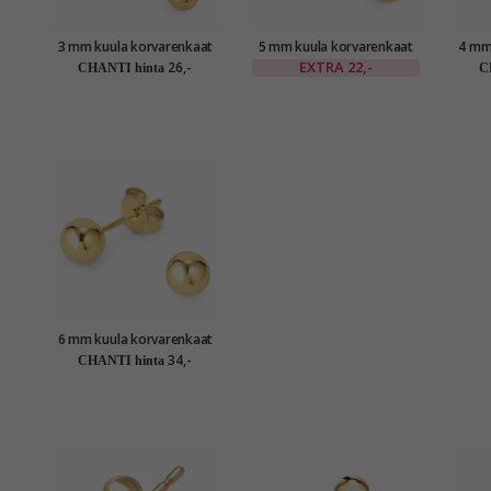
3 mm kuula korvarenkaat
5 mm kuula korvarenkaat
4 mm
kullattu hopea
kullattu hopea
EXTRA
22,-
26,-
CHANTI hinta
C
6 mm kuula korvarenkaat
kullattu hopea
34,-
CHANTI hinta