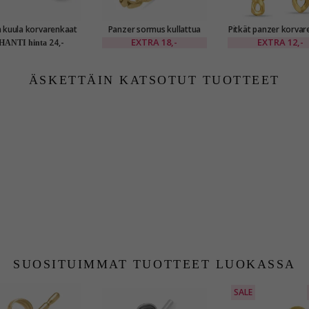
 kuula korvarenkaat
Panzer sormus kullattua
Pitkät panzer korvar
kullattua hopeaa
hopeaa
kullattu hopea
EXTRA
18,-
EXTRA
12,-
24,-
HANTI hinta
ÄSKETTÄIN KATSOTUT TUOTTEET
SUOSITUIMMAT TUOTTEET LUOKASSA
SALE