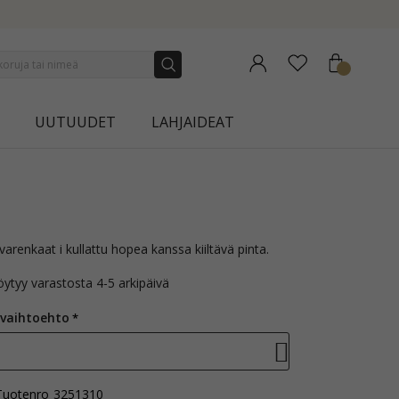
A
UUTUUDET
LAHJAIDEAT
arenkaat i kullattu hopea kanssa kiiltävä pinta.
öytyy varastosta 4-5 arkipäivä
 vaihtoehto
-
Tuotenro
3251310