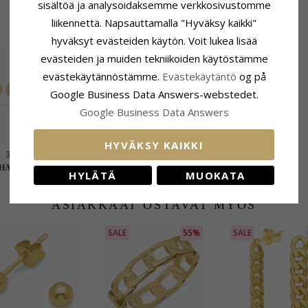
sisältöä ja analysoidaksemme verkkosivustomme
LIITTYVÄT TUOTTEET
liikennettä. Napsauttamalla "Hyväksy kaikki"
hyväksyt evästeiden käytön. Voit lukea lisää
POISTUU
30%
evästeiden ja muiden tekniikoiden käytöstämme
evästekäytännöstämme.
Evästekäytäntö
og på
Google Business Data Answers-webstedet.
Google Business Data Answers
HYVÄKSY KAIKKI
3 mm kuula
4 mm kuula
orvakorut kullattu
nappikorvakorut kullattu
EXTRA
20,-
20,-
HANTI hinta
HYLÄTÄ
MUOKATA
hopea
hopea
ASIAKKAAT OSTAVAT MYÖS
SALE
55%
SALE