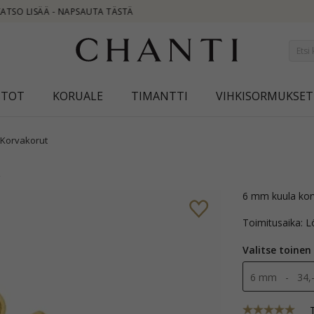
NEW COLLECTION | AUR
STOT
KORUALE
TIMANTTI
VIHKISORMUKSET
Korvakorut
a
6 mm kuula korv
Toimitusaika: L
Valitse toinen
6 mm - 34,