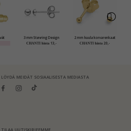
vät
3 mm Støvring Design
2 mm kuula korvarenkaat
6
kuula korvarenkaat hopea
kullattu hopea
13,-
20,-
CHANTI hinta
CHANTI hinta
A
LÖYDÄ MEIDÄT SOSIAALISESTA MEDIASTA
TILAA UUTISKIRJEEMME