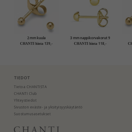
2 mm kuula
3 mm nappikorvakorut 9
nappikorvakorut 14
karaatin kultaa - Gold
nappi
139,-
118,-
CHANTI hinta
CHANTI hinta
CH
karaatin kultaa - Gold
Collection
kult
Collection
TIEDOT
Tietoa CHANTISTA
CHANTI Club
Yhteystiedot
Sivuston eväste- ja yksityisyyskäytäntö
Suostumusasetukset