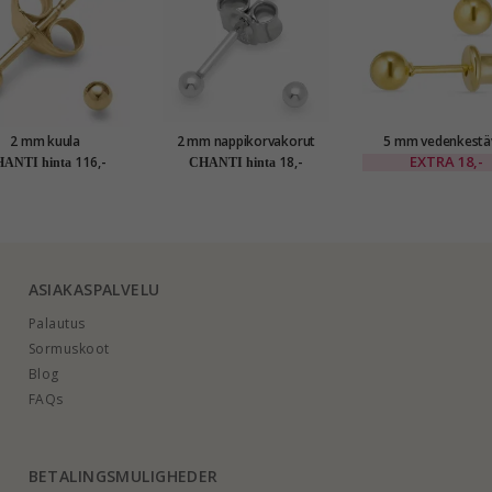
2 mm kuula
2 mm nappikorvakorut
5 mm vedenkestä
korvakorut 9 karaatin
hopea
nappikorvakorut kullattu
EXTRA
18,-
116,-
18,-
ANTI hinta
CHANTI hinta
aa - Gold Collection
teräs - OCEAN
ASIAKASPALVELU
Palautus
Sormuskoot
Blog
FAQs
BETALINGSMULIGHEDER