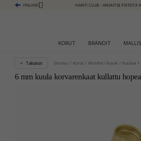
FINLAND
LISÄÄ - NAPSAUTA TÄSTÄ
KORUT
BRÄNDIT
MALLI
Takaisin
<
Etusivu
Korut
Muodot / kuvat
Kuulaa
6 mm kuula korvarenkaat kullattu hope