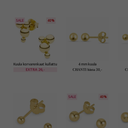
SALE
40%
Kuula korvarenkaat kullattu
4 mm kuula
hopea - Bubbly Pure
nappikorvakorut kullattu
nappik
EXTRA
26,-
30,-
CHANTI hinta
C
hopea
SALE
40%