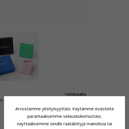
Toimitusaika
mm
Toimitusaika:
4-5 Arkipäivä
Arvostamme yksityisyyttäsi. Käytämme evästeitä
parantaaksemme selauskokemustasi,
näyttääksemme sinulle räätälöityjä mainoksia tai