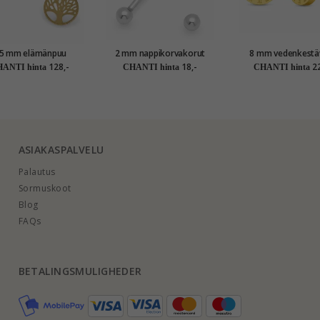
,5 mm elämänpuu
2 mm nappikorvakorut
8 mm vedenkestä
korvakorut 9 karaatin
hopea
nappikorvakorut kullattu
128,-
18,-
22
ANTI hinta
CHANTI hinta
CHANTI hinta
aa - Gold Collection
teräs - OCEAN
ASIAKASPALVELU
Palautus
Sormuskoot
Blog
FAQs
BETALINGSMULIGHEDER