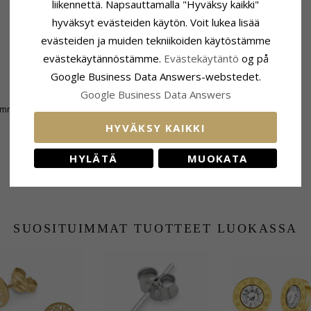
liikennettä. Napsauttamalla "Hyväksy kaikki"
hyväksyt evästeiden käytön. Voit lukea lisää
evästeiden ja muiden tekniikoiden käytöstämme
evästekäytännöstämme.
Evästekäytäntö
og på
Google Business Data Answers-webstedet.
Google Business Data Answers
Toimitusaika
 mm
Toimitusaika:
4-5 Arkipäivä
HYVÄKSY KAIKKI
HYLÄTÄ
MUOKATA
SUOSITUIMMAT TUOTTEET LUOKASSA