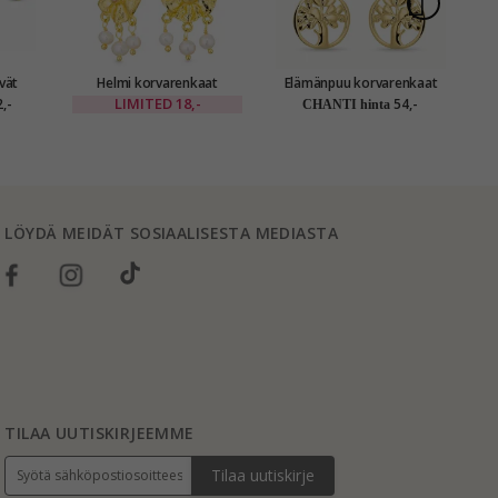
vät
Helmi korvarenkaat
Elämänpuu korvarenkaat
kullattu messinki - Eliné
kullattu hopea
k
LIMITED
18,-
,-
54,-
CHANTI hinta
A
LÖYDÄ MEIDÄT SOSIAALISESTA MEDIASTA
TILAA UUTISKIRJEEMME
Tilaa uutiskirje