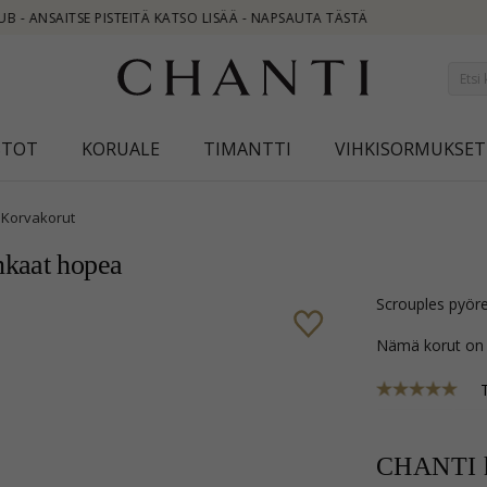
STOT
KORUALE
TIMANTTI
VIHKISORMUKSET
Korvakorut
nkaat hopea
Scrouples pyör
Nämä korut on
CHANTI h