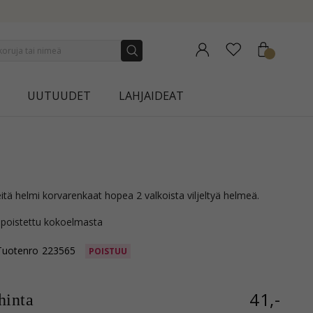
NEW COLLECTION | AURA
UUTUUDET
LAHJAIDEAT
eitä helmi korvarenkaat hopea 2 valkoista viljeltyä helmeä.
 poistettu kokoelmasta
Tuotenro
223565
POISTUU
41,-
inta