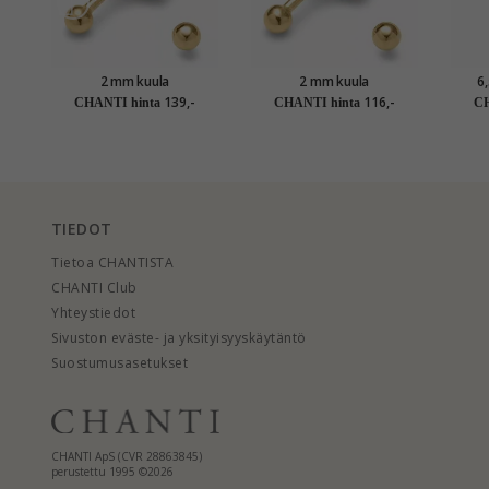
2 mm kuula
2 mm kuula
6
nappikorvakorut 14
nappikorvakorut 9 karaatin
nappi
139,-
116,-
CHANTI hinta
CHANTI hinta
CH
karaatin kultaa - Gold
kultaa - Gold Collection
kult
Collection
TIEDOT
Tietoa CHANTISTA
CHANTI Club
Yhteystiedot
Sivuston eväste- ja yksityisyyskäytäntö
Suostumusasetukset
CHANTI ApS (CVR 28863845)
perustettu 1995 ©2026