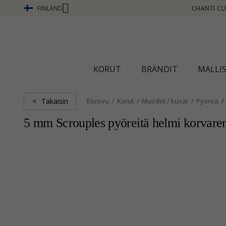
FINLAND
CHANTI CLUB - ANSAITSE PISTEITÄ KATSO LISÄÄ - NAPSAUTA TÄSTÄ
KORUT
BRÄNDIT
MALLI
Takaisin
<
Etusivu
Korut
Muodot / kuvat
Pyöreä
5 mm Scrouples pyöreitä helmi korvare