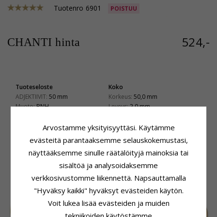
Tuotenro
6901
POISTUU
524,-
CHANTI hinta
Tuoteseloste
Koko
ADJEKTIIVIT:
50 mm
Korkeus:
50,0 mm
Muoto:
BNH
Leveys:
2,0 mm
Korvarenkaat:
Rengas
Syvyys:
40,0 mm
Jalometalli:
8 Karaatin Kultaa
Arvostamme yksityisyyttäsi. Käytämme
Toimitusaika
Pinta:
Kiiltävä
evästeitä parantaaksemme selauskokemustasi,
Toimitusaika:
4-5 Arkipäivä
Lukko:
Pyörivä Lukko
näyttääksemme sinulle räätälöityjä mainoksia tai
sisältöä ja analysoidaksemme
LIITTYVÄT TUOTTEET
verkkosivustomme liikennettä. Napsauttamalla
"Hyväksy kaikki" hyväksyt evästeiden käytön.
Voit lukea lisää evästeiden ja muiden
tekniikoiden käytöstämme