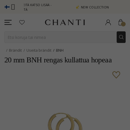
PISTEITÄ KATSO LISÄÄ -
NEW COLLECTION | AURA
A TÄSTÄ
Brändit
Useita brändit
BNH
20 mm BNH rengas kullattua hopeaa