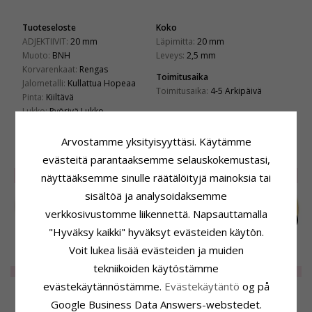
Tuoteseloste
Koko
ADJEKTIIVIT:
20 mm
Läpimitta:
20 mm
Muoto:
BNH
Leveys:
2,5 mm
Korvarenkaat:
Rengas
Toimitusaika
Jalometalli:
Kullattua Hopeaa
Toimitusaika:
4-5 Arkipäivä
Pinta:
Kiiltävä
Lukko:
Pyörivä Lukko
Arvostamme yksityisyyttäsi. Käytämme
LIITTYVÄT TUOTTEET
evästeitä parantaaksemme selauskokemustasi,
SALE
20%
SALE
40%
näyttääksemme sinulle räätälöityjä mainoksia tai
sisältöä ja analysoidaksemme
verkkosivustomme liikennettä. Napsauttamalla
"Hyväksy kaikki" hyväksyt evästeiden käytön.
Voit lukea lisää evästeiden ja muiden
40 mm BNH rengas
60 mm BNH rengas
60 mm BNH rengas
tekniikoiden käytöstämme
kullattua hopeaa
kullattua hopeaa
kullattua hopeaa
EXTRA
85,-
EXTRA
69,-
160,-
CHANTI hinta
evästekäytännöstämme.
Evästekäytäntö
og på
Google Business Data Answers-webstedet.
ASIAKKAAT OSTAVAT MYÖS