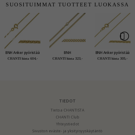
SUOSITUIMMAT TUOTTEET LUOKASSA
BNH Anker pyöristää
BNH
BNH Anker pyöristää
kaulaketju 14
panssarikaulaketju
kaulaketju 8 karaatin
604,-
323,-
305,-
CHANTI hinta
CHANTI hinta
CHANTI hinta
karaatin kultaa 45 cm
kullattua hopeaa 50
kultaa 70 cm x 1,2
x 1,5 mm
cm x 4,0 mm
mm
TIEDOT
Tietoa CHANTISTA
CHANTI Club
Yhteystiedot
Sivuston eväste- ja yksityisyyskäytäntö