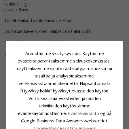
vaaka: 8,1 g
pinta: kiiltävä
Toimitusaika: Toimitusaika 2 viikkoa
Jos haluat kaiverruksen- valitse tämä alla 2501.
Nämä korut on poistettu kokoelmasta
Arvostamme yksityisyyttäsi. Käytämme
Tuotenro
108209409
POISTUU
evästeitä parantaaksemme selauskokemustasi,
näyttääksemme sinulle räätälöityjä mainoksia tai
sisältöä ja analysoidaksemme
Tuoteseloste
Sormuspohja
verkkosivustomme liikennettä. Napsauttamalla
Sormusmalli:
Leveys:
5,5 mm
"Hyväksy kaikki" hyväksyt evästeiden käytön.
1 Vihkisormus RS Of Scandinavia
Paksuus:
2,5 mm
Jalometalli:
Hopea
Vaaka:
8,1 G
Voit lukea lisää evästeiden ja muiden
Pinta:
Kiiltävä
Toimitusaika:
tekniikoiden käytöstämme
Toimitusaika 2 Viikkoa
evästekäytännöstämme.
Evästekäytäntö
og på
Google Business Data Answers-webstedet.
SUOSITUIMMAT TUOTTEET LUOKASSA
Google Business Data Answers