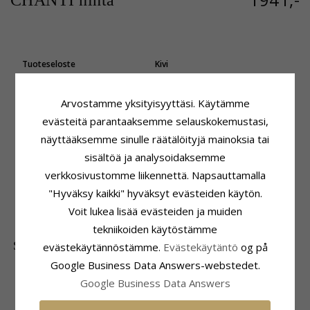
CHANTI hinta
Tuoteseloste
Kivi
Muoto:
13 mm
Lukumäärä:
6
Korvarenkaat:
Timanttikorvakorut
Hionta:
Briljanttihiottu
Arvostamme yksityisyyttäsi. Käytämme
Jalometalli:
Kivi:
Timantti
14 Karaatin Kultaa Ja Valkokul
Timantin Väri:
Wesselton
evästeitä parantaaksemme selauskokemustasi,
Pinta:
Kiiltävä
Timantin Kirkkaus:
SI
näyttääksemme sinulle räätälöityjä mainoksia tai
Karaatti:
0,21
sisältöä ja analysoidaksemme
Koko
Toimitusaika
verkkosivustomme liikennettä. Napsauttamalla
Korkeus:
13,4 mm
Toimitusaika:
4-5 Arkipäivä
"Hyväksy kaikki" hyväksyt evästeiden käytön.
Leveys:
4,8 mm
Voit lukea lisää evästeiden ja muiden
Syvyys:
13,1 mm
tekniikoiden käytöstämme
SUOSITUIMMAT TUOTTEET LUOKASSA
evästekäytännöstämme.
Evästekäytäntö
og på
Google Business Data Answers-webstedet.
Google Business Data Answers