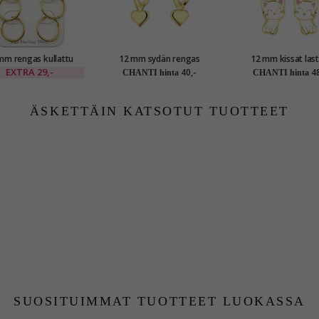
 rengas kullattu
12 mm sydän rengas
12 mm kissat las
hopea
kullattu hopea - Little Ones
korvakorut kullattu hopea -
EXTRA
29,-
40,-
48
CHANTI hinta
CHANTI hinta
Little Ones
ÄSKETTÄIN KATSOTUT TUOTTEET
SUOSITUIMMAT TUOTTEET LUOKASSA