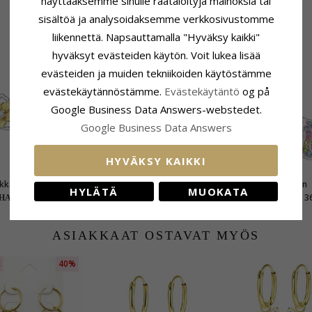
näyttääksemme sinulle räätälöityjä mainoksia tai
sisältöä ja analysoidaksemme verkkosivustomme
liikennettä. Napsauttamalla "Hyväksy kaikki"
LIITTYVÄT TUOTTEET
hyväksyt evästeiden käytön. Voit lukea lisää
evästeiden ja muiden tekniikoiden käytöstämme
evästekäytännöstämme.
Evästekäytäntö
og på
Google Business Data Answers-webstedet.
Google Business Data Answers
HYVÄKSY KAIKKI
kka zirkoni lasten
Kukka korvakorut lapsille
Yksisarvinen
HYLÄTÄ
MUOKATA
 hopea kanssa
hopea - Little Ones
vaaleanpunainen la
56,-
21,-
36
HANTI hinta
CHANTI hinta
CHANTI hinta
tu hopea - Little Ones
korvakorut hopea - Little
Ones
ASIAKKAAT OSTAVAT MYÖS
E
40%