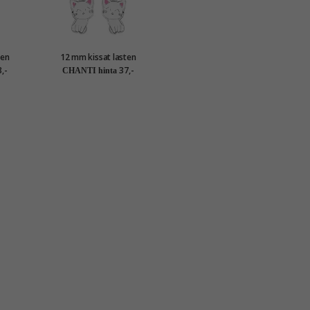
ten
12 mm kissat lasten
korvakorut hopea - Little
,-
37,-
CHANTI hinta
Ones