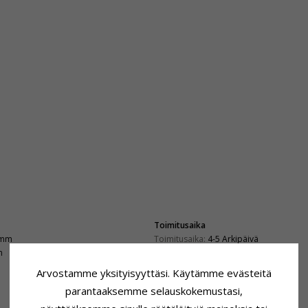
Toimitusaika
 mm
Toimitusaika:
4-5 Arkipäivä
m
Arvostamme yksityisyyttäsi. Käytämme evästeitä
parantaaksemme selauskokemustasi,