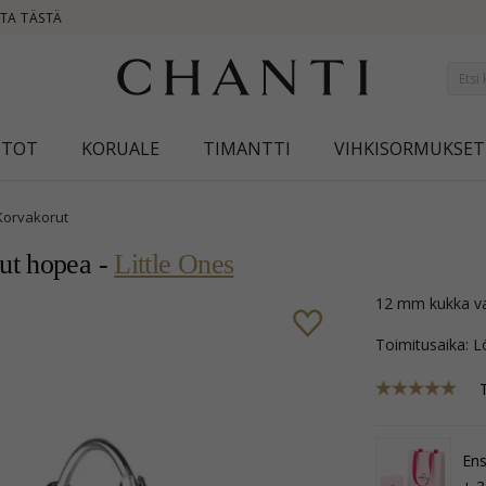
NEW COLLECTION | AURA
STOT
KORUALE
TIMANTTI
VIHKISORMUKSET
Korvakorut
ut hopea -
Little Ones
12 mm kukka va
Toimitusaika: L
Ens