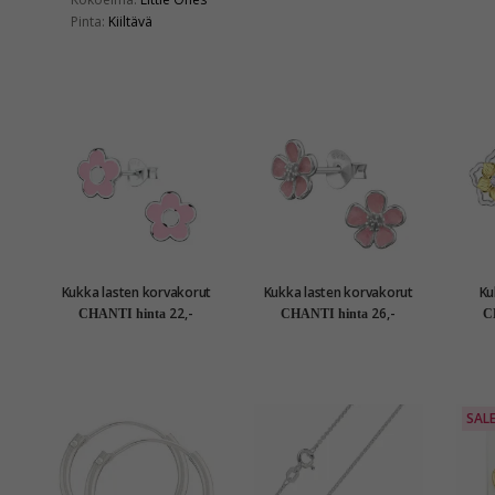
Pinta:
Kiiltävä
Kukka lasten korvakorut
Kukka lasten korvakorut
Ku
hopea - Little Ones
hopea - Little Ones
korvakorut
22,-
26,-
CHANTI hinta
CHANTI hinta
C
kullat
SAL