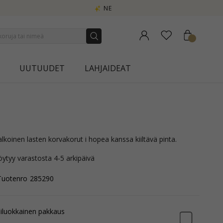
UUTUUDET
LAHJAIDEAT
lkoinen lasten korvakorut i hopea kanssa kiiltävä pinta.
öytyy varastosta 4-5 arkipäivä
Tuotenro
285290
iluokkainen pakkaus