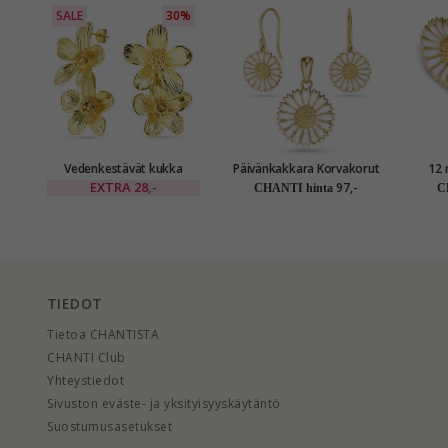
SALE
30%
Vedenkestävät kukka
Päivänkakkara Korvakorut
12 
korvarenkaat kullattu teräs
ja riipukset kullattua
nappikor
EXTRA
28,-
97,-
CHANTI hinta
C
- OCEANA
hopeaa valkoinen emalji
TIEDOT
Tietoa CHANTISTA
CHANTI Club
Yhteystiedot
Sivuston eväste- ja yksityisyyskäytäntö
Suostumusasetukset