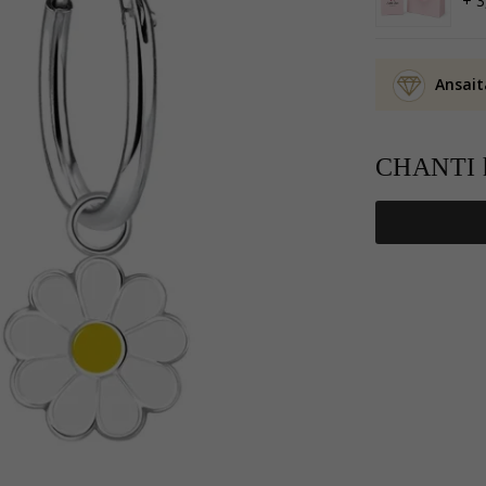
+ 3
Ansait
CHANTI h