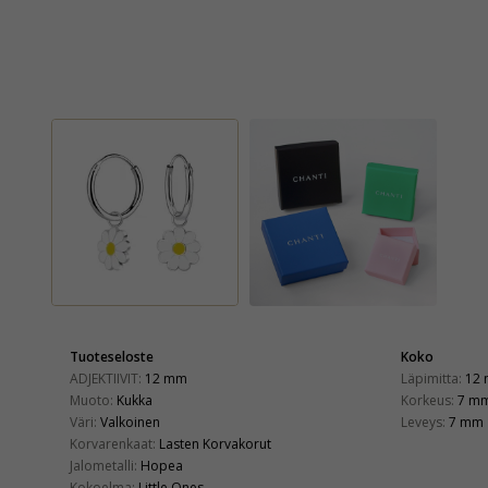
Tuoteseloste
Koko
ADJEKTIIVIT:
12 mm
Läpimitta:
12
Muoto:
Kukka
Korkeus:
7 m
Väri:
Valkoinen
Leveys:
7 mm
Korvarenkaat:
Lasten Korvakorut
Jalometalli:
Hopea
Kokoelma:
Little Ones