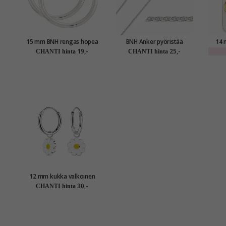
15 mm BNH rengas hopea
BNH Anker pyöristää
14 mm
kaulaketju hopeaa 45 cm x
19,-
25,-
CHANTI hinta
CHANTI hinta
1,1 mm
12 mm kukka valkoinen
lasten korvakorut hopea -
30,-
CHANTI hinta
Little Ones