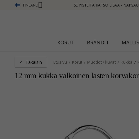
FINLAND
Ä - NAPSAUTA TÄSTÄ
KORUT
BRÄNDIT
MALLI
Takaisin
<
Etusivu
Korut
Muodot / kuvat
Kukka
12 mm kukka valkoinen lasten korvakor