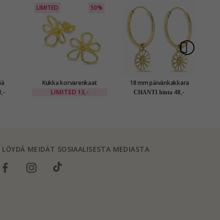
LIMITED
50%
iä
Kukka korvarenkaat
18 mm päivänkakkara
nkaat
kullattu messinki - Eliné
valkoinen rengas kullattu
LIMITED
13,-
,-
48,-
CHANTI hinta
hopea - Marie
LÖYDÄ MEIDÄT SOSIAALISESTA MEDIASTA